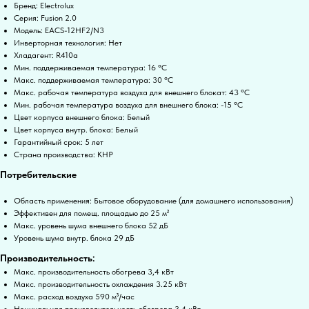
Бренд: Electrolux
Серия: Fusion 2.0
Модель: EACS-12HF2/N3
Инверторная технология: Нет
Хладагент: R410a
Мин. поддерживаемая температура: 16 °С
Макс. поддерживаемая температура: 30 °С
Макс. рабочая температура воздуха для внешнего блокат: 43 °С
Мин. рабочая температура воздуха для внешнего блока: -15 °С
Цвет корпуса внешнего блока: Белый
Цвет корпуса внутр. блока: Белый
Гарантийный срок: 5 лет
Страна производства: КНР
Потребительские
Область применения: Бытовое оборудование (для домашнего использования)
Эффективен для помещ. площадью до 25 м²
Макс. уровень шума внешнего блока 52 дБ
Уровень шума внутр. блока 29 дБ
Производительность:
Макс. производительность обогрева 3,4 кВт
Макс. производительность охлаждения 3.25 кВт
Макс. расход воздуха 590 м³/час
Номинальная производительность обогрева 3.4 кВт