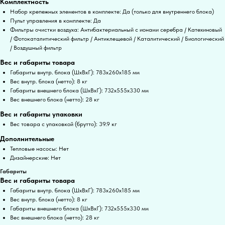
Комплектность
Набор крепежных элементов в комплекте: Да (только для внутреннего блока)
Пульт управления в комплекте: Да
Фильтры очистки воздуха: Антибактериальный с ионами серебра / Катехиновый
/ Фотокаталитический фильтр / Антиклещевой / Каталитический / Биологический
/ Воздушный фильтр
Вес и габариты товара
Габариты внутр. блока (ШхВхГ): 783х260х185 мм
Вес внутр. блока (нетто): 8 кг
Габариты внешнего блока (ШхВхГ): 732х555х330 мм
Вес внешнего блока (нетто): 28 кг
Вес и габариты упаковки
Вес товара с упаковкой (брутто): 39.9 кг
Дополнительные
Тепловые насосы: Нет
Дизайнерские: Нет
Габариты
Вес и габариты товара
Габариты внутр. блока (ШхВхГ): 783х260х185 мм
Вес внутр. блока (нетто): 8 кг
Габариты внешнего блока (ШхВхГ): 732х555х330 мм
Вес внешнего блока (нетто): 28 кг