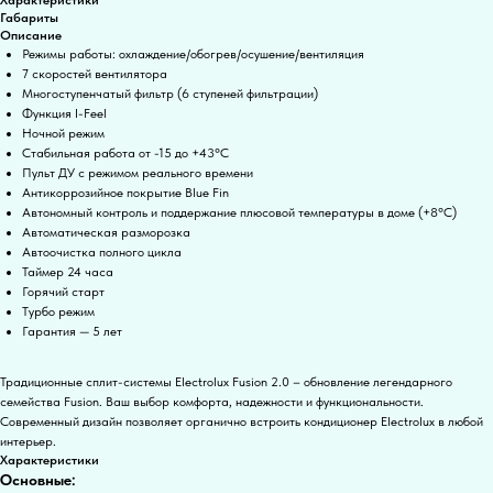
Габариты
Описание
Режимы работы: охлаждение/обогрев/осушение/вентиляция
7 скоростей вентилятора
Многоступенчатый фильтр (6 ступеней фильтрации)
Функция I-Feel
Ночной режим
Стабильная работа от -15 до +43°C
Пульт ДУ с режимом реального времени
Антикоррозийное покрытие Blue Fin
Автономный контроль и поддержание плюсовой температуры в доме (+8°C)
Автоматическая разморозка
Автоочистка полного цикла
Таймер 24 часа
Горячий старт
Турбо режим
Гарантия — 5 лет
Традиционные сплит-системы Electrolux Fusion 2.0 – обновление легендарного
семейства Fusion. Ваш выбор комфорта, надежности и функциональности.
Современный дизайн позволяет органично встроить кондиционер Electrolux в любой
интерьер.
Характеристики
Основные: