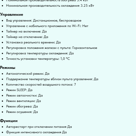
Номинальная производительность охлаждения 3.25 кВт
Управление
Вид управления: Дистанционное, беспроводное
Управление c мобильного приложения по Wi-Fi: Нет
Таймер на включение: Да
Таймер на отключение: Да
Установка реального времени: Да
Регулировка положения жалюзи с пульта: Горизонтальное
Регулировка температуры охлаждения: Да
Точность установки температуры: 1,0 °С
Режимы
Автоматический режим: Да
Поддержание температуры вблизи пульта управления: Да
Количество скоростей воздушного потока: 7
Режим SLEEP: Да
Режим автоочистки: Да
Режим вентиляции: Да
Режим обогрева: Да
Режим осушения: Да
Функции
Авторестарт при отключении питания Да
Функция интенсивного охлаждения Да