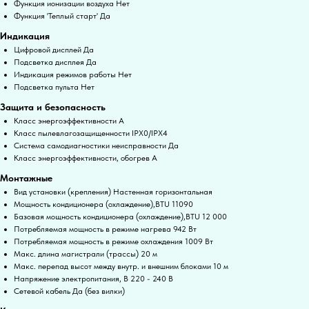
Функция ионизации воздуха Нет
Функция 'Теплый старт' Да
Индикация
Цифровой дисплей Да
Подсветка дисплея Да
Индикация режимов работы Нет
Подсветка пульта Нет
Защита и безопасность
Класс энергоэффективности A
Класс пылевлагозащищенности IPX0/IPX4
Система самодиагностики неисправности Да
Класс энергоэффективности, обогрев A
Монтажные
Вид установки (крепления) Настенная горизонтальная
Мощность кондиционера (охлаждение),BTU 11090
Базовая мощность кондиционера (охлаждение),BTU 12 000
Потребляемая мощность в режиме нагрева 942 Вт
Потребляемая мощность в режиме охлаждения 1009 Вт
Макс. длина магистрали (трассы) 20 м
Макс. перепад высот между внутр. и внешним блоками 10 м
Напряжение электропитания, В 220 - 240 В
Сетевой кабель Да (без вилки)