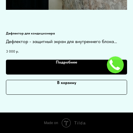
Дефлектор для кондиционера
Funa
Дефлектор - защитный экран для внутреннего блока
Fu
кондиционера. Чтобы вам больше не дуло.
ко
3 000
р.
20
Подробнее
В корзину
Tilda
Made on