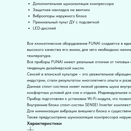
Дополнительная шумоизоляция компрессора
Защитная накладка на вентили
Виброопоры наружного блока
Премиальный пульт ДУ с подсветкой
LED-дисплей
Все климатическое оборудование FUNAI создается в един
высокого качества его жизни, для чего необходимо нали
температура.
Все приборы FUNAI имеют реальные отличия от типовых а
тенденции дизайнерской мысли.
Сенсей в японской культуре – это уважительное обращен
индустрии, стали результатом многолетнего опыта и разв
Данная сплит-система имеет низкий уровень шума внутр
комфортных условий для сна и отдыха. Индивидуальная 
Прибор подготовлен к установке Wi-Fi-модуля, что позво
Внутренние блоки сплит-систем SENSEI Inverter комплек
Для минимизации вибрации внешнего блока и существен
Также предусмотрена шумоизоляция компрессора наружно
Характеристики