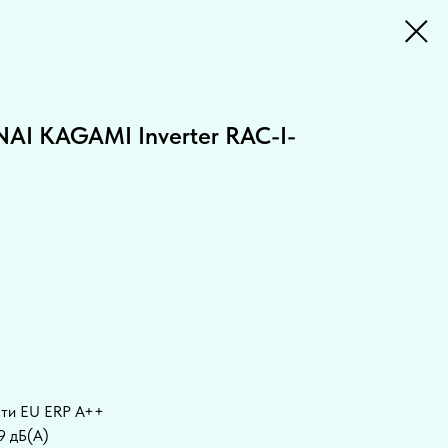
AI KAGAMI Inverter RAC-I-
ти EU ERP A++
9 дБ(А)