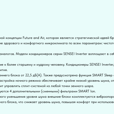
ой концепции Future and Air, которая является стратегической идеей б
чие здорового и комфортного микроклимата по всем параметрам: чистота
налогов. Модели кондиционеров серии SENSEI Inverter воплощают в себ
ие к более старшему и мудрому человеку. Кондиционеры SENSEI Inverte
ития.
еннего блока от 22,5 дБ(А). Также предусмотрена функция SMART Slee
настройка ночного режима обеспечивает крайне низкий уровень шума, 
лит управлять сплит-системой из любой точки земного шара.
туются 4 дополнительными (сменными) фильтрами SMART Ion.
ного уменьшения уровня шума внешние блоки комплектуются виброопор
го блока, что снижает уровень шума, повышая комфорт при использов