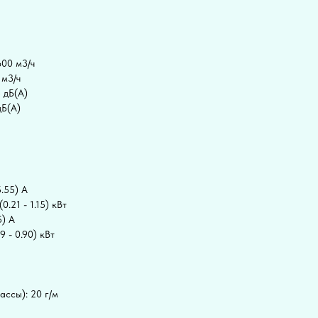
600 м3/ч
 м3/ч
5 дБ(А)
дБ(А)
5.55) А
.21 - 1.15) кВт
5) А
 - 0.90) кВт
ассы): 20 г/м