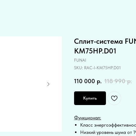
Сплит-система FUN
KM75HP.D01
FUNAI
SKU:
RAC-I-KM75HP.D01
110 000
р.
118 990
р.
Купить
Функционал:
Класс энергоэффективнос
Низкий уровень шума от 1