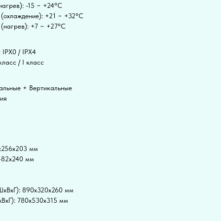
агрев): -15 ~ +24°C
 (охлаждение): +21 ~ +32°C
(нагрев): +7 ~ +27°C
 IPX0 / IPX4
ласс / I класс
тальные + Вертикальные
ция
2x256x203 мм
482x240 мм
ШxВxГ): 890x320x260 мм
xВxГ): 780x530x315 мм