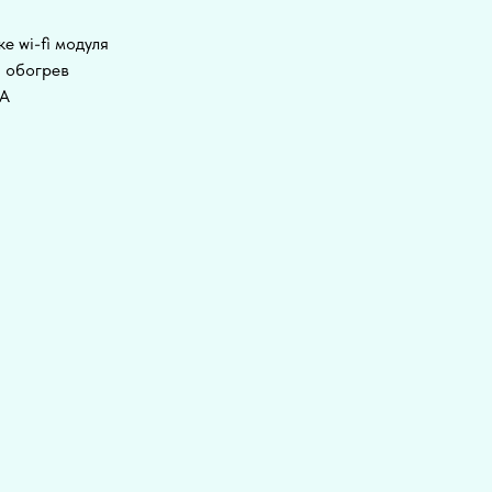
ке wi-fi модуля
, обогрев
BA