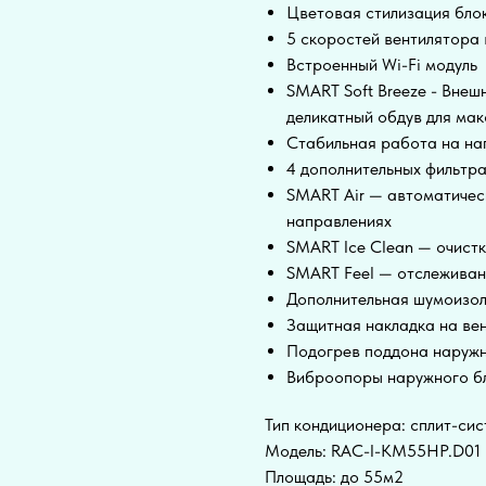
Цветовая стилизация бло
5 скоростей вентилятора 
Встроенный Wi-Fi модуль
SMART Soft Breeze - Вне
деликатный обдув для ма
Стабильная работа на наг
4 дополнительных фильтр
SMART Air — автоматичес
направлениях
SMART Ice Clean — очист
SMART Feel — отслеживан
Дополнительная шумоизо
Защитная накладка на ве
Подогрев поддона наружн
Виброопоры наружного бл
Тип кондиционера: сплит-си
Модель: RAC-I-KM55HP.D01
Площадь: до 55м2