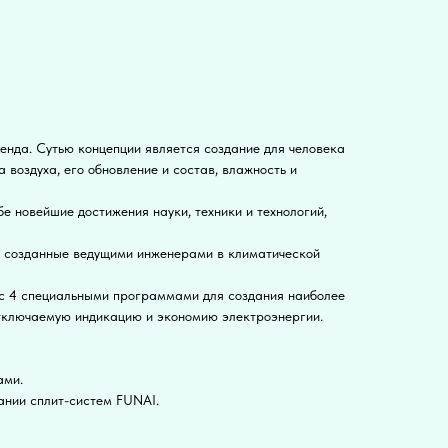
ренда. Сутью концепции является создание для человека
 воздуха, его обновление и состав, влажность и
е новейшие достижения науки, техники и технологий,
r, созданные ведущими инженерами в климатической
p с 4 специальными программами для создания наиболее
отключаемую индикацию и экономию электроэнергии.
ами.
ании сплит-систем FUNAI.