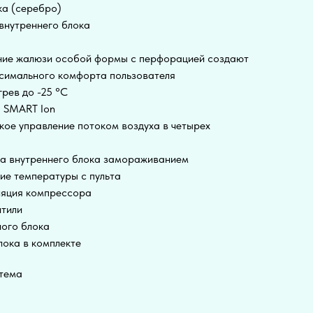
ка (серебро)
внутреннего блока
шние жалюзи особой формы с перфорацией создают
ксимального комфорта пользователя
рев до -25 °С
а SMART Ion
кое управление потоком воздуха в четырех
ка внутреннего блока замораживанием
ие температуры с пульта
ляция компрессора
нтили
ого блока
ока в комплекте
стема