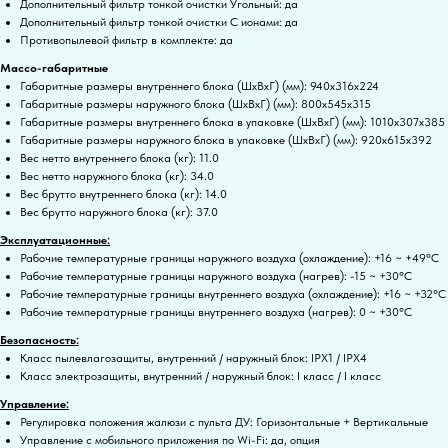
Дополнительный фильтр тонкой очистки Угольный: да
Дополнительный фильтр тонкой очистки С ионами: да
Противопылевой фильтр в комплекте: да
Массо-габаритные
Габаритные размеры внутреннего блока (ШxВxГ) (мм): 940x316x224
Габаритные размеры наружного блока (ШxВxГ) (мм): 800x545x315
Габаритные размеры внутреннего блока в упаковке (ШxВxГ) (мм): 1010x307x385
Габаритные размеры наружного блока в упаковке (ШxВxГ) (мм): 920x615x392
Вес нетто внутреннего блока (кг): 11.0
Вес нетто наружного блока (кг): 34.0
Вес брутто внутреннего блока (кг): 14.0
Вес брутто наружного блока (кг): 37.0
Эксплуатационные:
Рабочие температурные границы наружного воздуха (охлаждение): +16 ~ +49°C
Рабочие температурные границы наружного воздуха (нагрев): -15 ~ +30°C
Рабочие температурные границы внутреннего воздуха (охлаждение): +16 ~ +32°C
Рабочие температурные границы внутреннего воздуха (нагрев): 0 ~ +30°C
Безопасность:
Класс пылевлагозащиты, внутренний / наружный блок: IPX1 / IPX4
Класс электрозащиты, внутренний / наружный блок: I класс / I класс
Управление:
Регулировка положения жалюзи с пульта ДУ: Горизонтальные + Вертикальные
Управление c мобильного приложения по Wi-Fi: да, опция