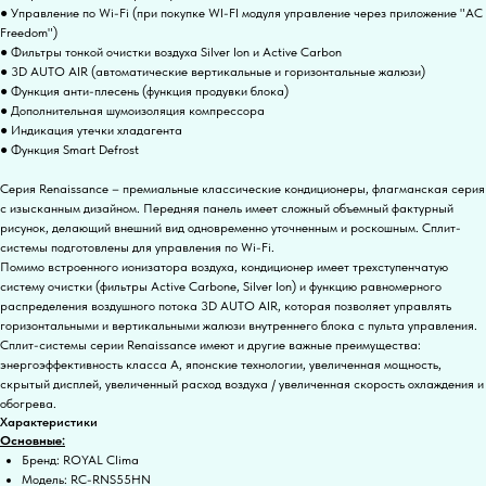
● Управление по Wi-Fi (при покупке WI-FI модуля управление через приложение "AC
Freedom")
● Фильтры тонкой очистки воздуха Silver Ion и Active Carbon
● 3D AUTO AIR (автоматические вертикальные и горизонтальные жалюзи)
● Функция анти-плесень (функция продувки блока)
● Дополнительная шумоизоляция компрессора
● Индикация утечки хладагента
● Функция Smart Defrost
Серия Renaissance – премиальные классические кондиционеры, флагманская серия
с изысканным дизайном. Передняя панель имеет сложный объемный фактурный
рисунок, делающий внешний вид одновременно уточненным и роскошным. Сплит-
системы подготовлены для управления по Wi-Fi.
Помимо встроенного ионизатора воздуха, кондиционер имеет трехступенчатую
систему очистки (фильтры Active Carbone, Silver Ion) и функцию равномерного
распределения воздушного потока 3D AUTO AIR, которая позволяет управлять
горизонтальными и вертикальными жалюзи внутреннего блока с пульта управления.
Сплит-системы серии Renaissance имеют и другие важные преимущества:
энергоэффективность класса А, японские технологии, увеличенная мощность,
скрытый дисплей, увеличенный расход воздуха / увеличенная скорость охлаждения и
обогрева.
Характеристики
Основные:
Бренд: ROYAL Clima
Модель: RC-RNS55HN