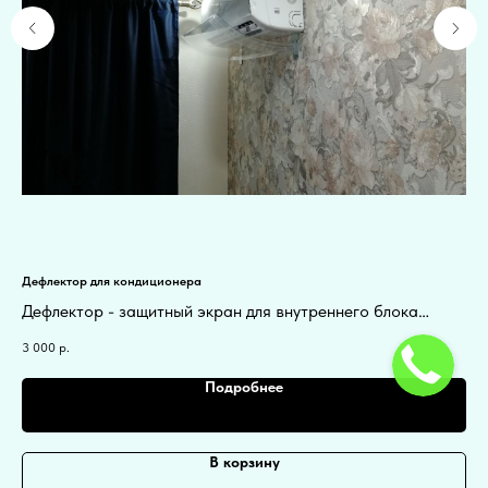
Дефлектор для кондиционера
Wi-
Дефлектор - защитный экран для внутреннего блока
Wi-
кондиционера. Чтобы вам больше не дуло.
ко
3 000
р.
3 7
re
Подробнее
В корзину