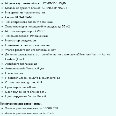
Модель внутреннего блока: RC-RNS55HN/IN
Модель наружного блока: RC-RNS55HN/OUT
Инверторная технология: нет
Серия: RENAISSANCE
Тип внутреннего блока: Настенный
Эффективен для помещений площадью до 55 м2
Марка компрессора: GMCC
Тип компрессора: Ротационный
Ионизатор воздуха: да
Плазменная очистка воздуха: нет
Ультрафиолетовая стерилизация: нет
Дополнительные фильтры тонкой очистки в комплектеSilver Ion (1 шт.) + Active
Carbon (1 шт.)
Антибактериальный: да
Антивирусный, Угольный: да
С ионами: да
Противопылевой фильтр в комплекте: да
Страна производства: КНР
Срок гарантии: 60 мес.
Цвет внутреннего блока: Белый
Цвет наружного блока: Белый
Технические характеристики:
Холодопроизводительность: 18000 BTU
Холодопроизводительность: 5.35 кВт