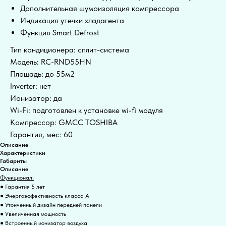
Дополнительная шумоизоляция компрессора
Индикация утечки хладагента
Функция Smart Defrost
Тип кондиционера: сплит-система
Модель: RC-RND55HN
Площадь: до 55м2
Inverter: нет
Ионизатор: да
Wi-Fi: подготовлен к установке wi-fi модуля
Компрессор: GMCC TOSHIBA
Гарантия, мес: 60
Описание
Характеристики
Габариты
Описание
Функционал:
● Гарантия 5 лет
● Энергоэффективность класса А
● Утонченный дизайн передней панели
● Увеличенная мощность
● Встроенный ионизатор воздуха