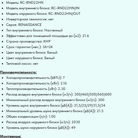
Модель: RC-RND22HN
Модель внутреннего блока: RC-RND22HN/IN
Модель наружного блока: RC-RND22HN/OUT
Инверторная технология: нет
Серия: RENAISSANCE
Тип внутреннего блока: Настенный
Эффективен для помещений площадью до (м2): 21.6
Страна производства: КНР
Срок гарантии (мес.): 36+24
Цвет внутреннего блока: Белый
Цвет наружного блока: Белый
Тепловой насос: нет
Производительность:
Холодопроизводительность (kBTU): 7
Холодопроизводительность (кВт): 2.16
Теплопроизводительность (кВт): 2.30
Расход воздуха внутреннего блока (м3/ч): 300/460/500/560/600
Минимальный расход воздуха внутреннего блока (м3/ч): 300
Уровень шума внутреннего блока (дБ(А)): 21,5/25/29/31,5/34
Минимальный уровень шума внутреннего блока (дБ(А)): 21.5
Объем конденсации (л/ч): 1.00
Расход воздуха наружного блока (м3/ч): 2030
Уровень шума наружного блока (дБ(А)): 49
Монтажные: