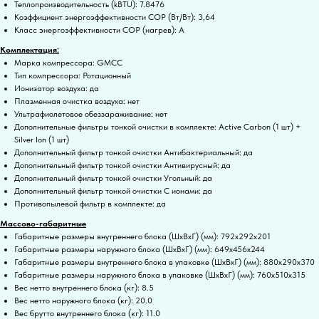
Теплопроизводительность (kBTU): 7.8476
Коэффициент энергоэффективности COP (Вт/Вт): 3,64
Класс энергоэффективности COP (нагрев): A
Комплектация:
Марка компрессора: GMCC
Тип компрессора: Ротационный
Ионизатор воздуха: да
Плазменная очистка воздуха: нет
Ультрафиолетовое обеззараживание: нет
Дополнительные фильтры тонкой очистки в комплекте: Active Carbon (1 шт) +
Silver Ion (1 шт)
Дополнительный фильтр тонкой очистки Антибактериальный: да
Дополнительный фильтр тонкой очистки Антивирусный: да
Дополнительный фильтр тонкой очистки Угольный: да
Дополнительный фильтр тонкой очистки С ионами: да
Противопылевой фильтр в комплекте: да
Массово-габаритные
Габаритные размеры внутреннего блока (ШxВxГ) (мм): 792x292x201
Габаритные размеры наружного блока (ШxВxГ) (мм): 649x456x244
Габаритные размеры внутреннего блока в упаковке (ШxВxГ) (мм): 880x290x370
Габаритные размеры наружного блока в упаковке (ШxВxГ) (мм): 760x510x315
Вес нетто внутреннего блока (кг): 8.5
Вес нетто наружного блока (кг): 20.0
Вес брутто внутреннего блока (кг): 11.0