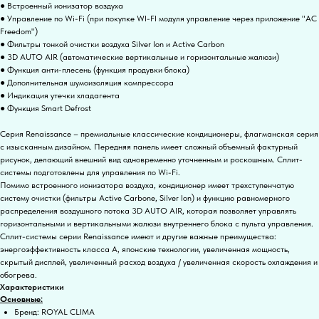
● Встроенный ионизатор воздуха
● Управление по Wi-Fi (при покупке WI-FI модуля управление через приложение "AC
Freedom")
● Фильтры тонкой очистки воздуха Silver Ion и Active Carbon
● 3D AUTO AIR (автоматические вертикальные и горизонтальные жалюзи)
● Функция анти-плесень (функция продувки блока)
● Дополнительная шумоизоляция компрессора
● Индикация утечки хладагента
● Функция Smart Defrost
Серия Renaissance – премиальные классические кондиционеры, флагманская серия
с изысканным дизайном. Передняя панель имеет сложный объемный фактурный
рисунок, делающий внешний вид одновременно уточненным и роскошным. Сплит-
системы подготовлены для управления по Wi-Fi.
Помимо встроенного ионизатора воздуха, кондиционер имеет трехступенчатую
систему очистки (фильтры Active Carbone, Silver Ion) и функцию равномерного
распределения воздушного потока 3D AUTO AIR, которая позволяет управлять
горизонтальными и вертикальными жалюзи внутреннего блока с пульта управления.
Сплит-системы серии Renaissance имеют и другие важные преимущества:
энергоэффективность класса А, японские технологии, увеличенная мощность,
скрытый дисплей, увеличенный расход воздуха / увеличенная скорость охлаждения и
обогрева.
Характеристики
Основные:
Бренд: ROYAL CLIMA