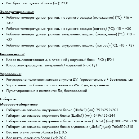
Вес брутто наружного блока (кг): 23.0
Эксплуатационные:
Рабочие температурные границы наружного воздуха (охлаждение) (°C): +16 ~
+49
Рабочие температурные границы наружного воздуха (нагрев) (°C): -15 ~ +30
Рабочие температурные границы внутреннего воздуха (охлаждение) (°C): +18 ~
+32
Рабочие температурные границы внутреннего воздуха (нагрев) (°C): +18 ~ +27
Безопасность:
Класс пылевлагозащиты, внутренний / наружный блок: IPX0 / IPX4
Класс электрозащиты, внутренний / наружный блок: I / I
Управление:
Регулировка положения жалюзи с пульта ДУ: Горизонтальные + Вертикальные
Управление c мобильного приложения по Wi-Fi: да, встроенное
Пульт управления в комплекте: Да, беспроводной
Габариты
Массово-габаритные
Габаритные размеры внутреннего блока (ШxВxГ) (мм): 792x292x201
Габаритные размеры наружного блока (ШxВxГ) (мм): 649x456x244
Габаритные размеры внутреннего блока в упаковке (ШxВxГ) (мм): 880x290x370
Габаритные размеры наружного блока в упаковке (ШxВxГ) (мм): 760x510x315
Вес нетто внутреннего блока (кг): 8.5
Вес нетто наружного блока (кг): 20.0