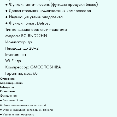
● Функция анти-плесень (функция продувки блока)
● Дополнительная шумоизоляция компрессора
● Индикация утечки хладагента
● Функция Smart Defrost
Тип кондиционера: сплит-система
Модель: RC-RND22HN
Ионизатор: да
Площадь: до 20м2
Inverter: нет
Wi-Fi: да
Компрессор: GMCC TOSHIBA
Гарантия, мес: 60
Описание
Характеристики
Габариты
Описание
Функционал:
● Гарантия 5 лет
● Энергоэффективность класса А
● Утонченный дизайн передней панели
● Увеличенная мощность