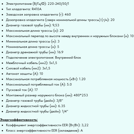
Электропитание (В/Гц/Ф): 220-240/50/1
Тип хладагента: R410A
Заводская заправка хладагента (г): 460
Дозаправка хладагента (сверх номинальной длины трассы) (г/м): 20
Диаметр газовой трубы (мм): 9,53
Максимальная длина трассы (м): 20
Максимальный перепад по высоте между внутренним и наружным блоками (м): 10
Минимальная длина трассы (м): 3
Номинальная длина трассы (м): 5
Диаметр дренажной трубы (мм): 16.9
Подключение электропитания: Внутренний блок
Межблочный кабель (мм2): 5x1,5
Силовой кабель (мм2): 3x1,5
Автомат защиты (А): 10
Максимальная потребляемая мощность (кВт): 1.20
Максимальный потребляемый ток (А): 5.0
Пусковой ток (А): 17
Монтажный размер наружного блока (мм): 480*253
Диаметр газовой трубы (дюйм): 3/8"
Диаметр жидкостной трубы (мм): 6.35
Диаметр жидкостной трубы (дюйм): 1/4"
Энергоэффективность:
Коэффициент энергоэффективности EER (Вт/Вт): 3,22
Класс энергоэффективности EER (охлаждение): A