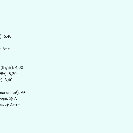
: 6,40
: A++
Вт/Вт): 4,00
Вт): 5,20
): 3,40
едненный): A+
одный): A
плый): A+++