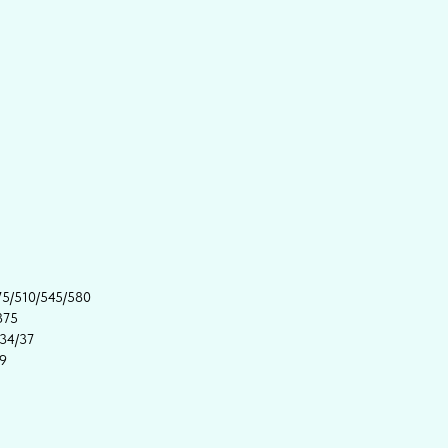
75/510/545/580
375
/34/37
19