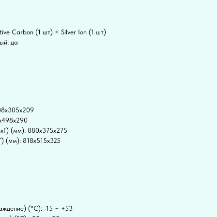
e Carbon (1 шт) + Silver Ion (1 шт)
ый: да
а
808x305x209
7x498x290
xГ) (мм): 880x375x275
) (мм): 818x515x325
ждение) (°C): -15 ~ +53