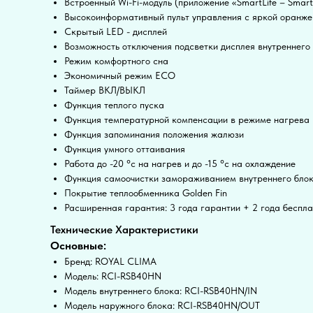
Встроенный Wi-Fi-модуль (приложение «SmartLife – Smar
Высокоинформативный пульт управления с яркой оранже
Скрытый LED - дисплей
Возможность отключения подсветки дисплея внутреннего
Режим комфортного сна
Экономичный режим ECO
Таймер ВКЛ/ВЫКЛ
Функция теплого пуска
Функция температурной компенсации в режиме нагрева
Функция запоминания положения жалюзи
Функция умного оттаивания
Работа до -20 °c на нагрев и до -15 °c на охлаждение
Функция самоочистки замораживанием внутреннего бло
Покрытие теплообменника Golden Fin
Расширенная гарантия: 3 года гарантии + 2 года беспл
Технические Характеристики
Основные:
Бренд: ROYAL CLIMA
Модель: RCI-RSB40HN
Модель внутреннего блока: RCI-RSB40HN/IN
Модель наружного блока: RCI-RSB40HN/OUT