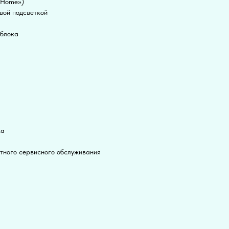
tHome»)
вой подсветкой
 блока
ка
атного сервисного обслуживания