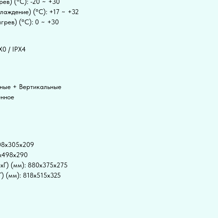
ев) (°C): -20 ~ +30
лаждение) (°C): +17 ~ +32
грев) (°C): 0 ~ +30
X0 / IPX4
ьные + Вертикальные
енное
808x305x209
7x498x290
xГ) (мм): 880x375x275
) (мм): 818x515x325