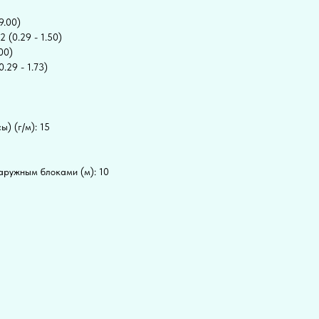
9.00)
 (0.29 - 1.50)
00)
.29 - 1.73)
) (г/м): 15
аружным блоками (м): 10