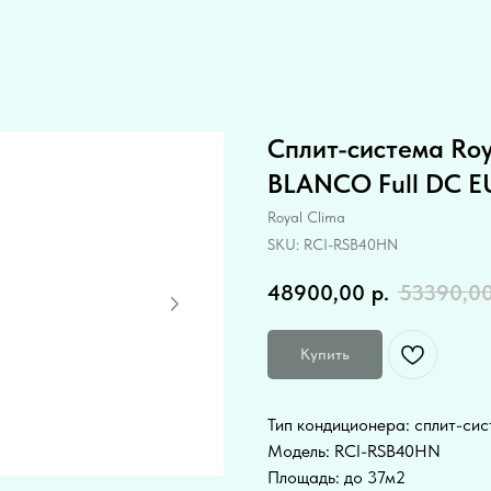
Cплит-система Ro
BLANCO Full DC E
Royal Clima
SKU:
RCI-RSB40HN
48900,00
р.
53390,0
Купить
Тип кондиционера: сплит-си
Модель: RCI-RSB40HN
Площадь: до 37м2