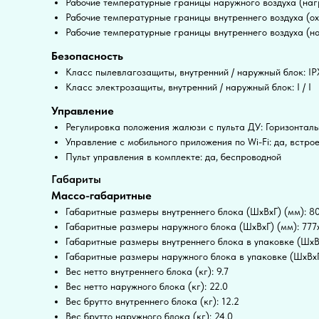
Рабочие температурные границы наружного воздуха (нагр
Рабочие температурные границы внутреннего воздуха (ох
Рабочие температурные границы внутреннего воздуха (на
Безопасность
Класс пылевлагозащиты, внутренний / наружный блок: IP
Класс электрозащиты, внутренний / наружный блок: I / I
Управление
Регулировка положения жалюзи с пульта ДУ: Горизонтал
Управление c мобильного приложения по Wi-Fi: да, встро
Пульт управления в комплекте: да, беспроводной
Габариты
Массо-габаритные
Габаритные размеры внутреннего блока (ШxВxГ) (мм): 
Габаритные размеры наружного блока (ШxВxГ) (мм): 77
Габаритные размеры внутреннего блока в упаковке (ШxВ
Габаритные размеры наружного блока в упаковке (ШxВxГ
Вес нетто внутреннего блока (кг): 9.7
Вес нетто наружного блока (кг): 22.0
Вес брутто внутреннего блока (кг): 12.2
Вес брутто наружного блока (кг): 24.0