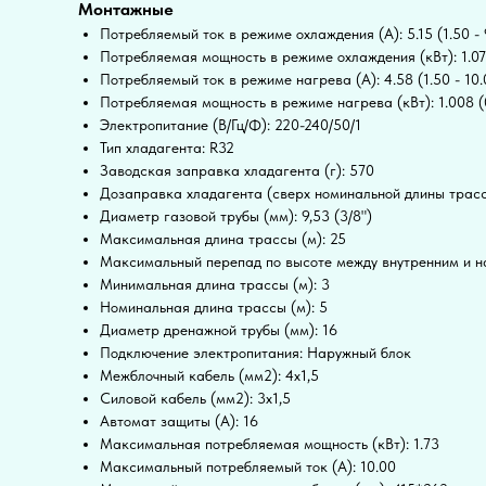
Монтажные
Потребляемый ток в режиме охлаждения (А): 5.15 (1.50 - 
Потребляемая мощность в режиме охлаждения (кВт): 1.072
Потребляемый ток в режиме нагрева (А): 4.58 (1.50 - 10.
Потребляемая мощность в режиме нагрева (кВт): 1.008 (0
Электропитание (В/Гц/Ф): 220-240/50/1
Тип хладагента: R32
Заводская заправка хладагента (г): 570
Дозаправка хладагента (сверх номинальной длины трассы
Диаметр газовой трубы (мм): 9,53 (3/8")
Максимальная длина трассы (м): 25
Максимальный перепад по высоте между внутренним и н
Минимальная длина трассы (м): 3
Номинальная длина трассы (м): 5
Диаметр дренажной трубы (мм): 16
Подключение электропитания: Наружный блок
Межблочный кабель (мм2): 4x1,5
Силовой кабель (мм2): 3x1,5
Автомат защиты (А): 16
Максимальная потребляемая мощность (кВт): 1.73
Максимальный потребляемый ток (А): 10.00