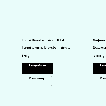
Funai Bio-sterilizing НЕРА
Дефлек
Funai
фильтр
Bio-sterilizing
Дефлект
НЕРА
сменный для
внутрен
170
р.
3 000
р
кондиционеров
50х217х5мм.
Чтобы в
Подробнее
Под
В корзину
В к