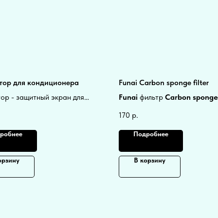
тор для кондиционера
Funai Carbon sponge filter
ор - защитный экран для
Funai
фильтр
Carbon sponge 
него блока кондиционера.
сменный для
.
170
р.
ам больше не дуло.
кондиционеров
50х217х5мм.
робнее
Подробнее
орзину
В корзину