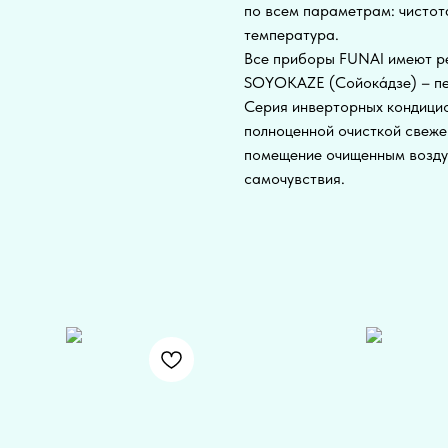
по всем параметрам: чистота
температура.
Все приборы FUNAI имеют ре
SOYOKAZE (Сойокáдзе) – пер
Серия инверторных кондици
полноценной очисткой свеже
помещение очищенным воздух
самочувствия.