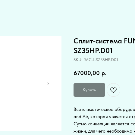
Сплит-система FU
SZ35HP.D01
SKU:
RAC-I-SZ35HP.D01
67000,00
р.
Купить
Все климатическое оборудов
and Air, которая является с
Сутью концепции является со
жизни, для чего необходимо