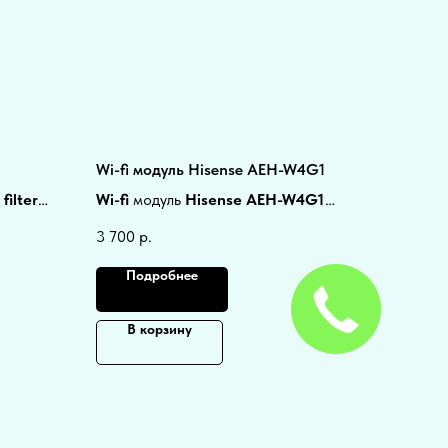
Wi-fi модуль Hisense AEH-W4G1
filter
Wi-fi
модуль
Hisense AEH-W4G1
подходит для всех кондиционеров
3 700
р.
Hisense
, оснащенных функцией
wi-fi
ready
Подробнее
В корзину