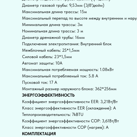
Диаметр газовой трубы: 9,53мм (3/8"дюйм)
Максимальная длина трассы: 15м
Максимальный перепад по высоте между внутренним и нар
Минимальная длина трассы: 3м
Номинальная длина трассы: 3 м
Диаметр дренажной трубы: 16мм
Подключение электропитания: Внутренний блок
Межблочный кабель: 25*1,5мм
Силовой кабель: 23*1,5мм
Автомат защиты: 10А
Максимальная потребляемая мощность: 1.08кВт
Максимальный потребляемый ток: 5.8 А
Пусковой ток: 17 А
Монтажный размер наружного блока: 362*256мм
ЭНЕРГОЭФФЕКТИВНОСТЬ
Коэффициент энергоэффективности EER: 3,21Вт/Вт
Класс энергоэффективности EER (охлаждение): A
Теплопроизводительность: 7kBTU
Коэффициент энергоэффективности COP: 3,61Вт/Вт
Класс энергоэффективности COP (нагрев): A
КОМПЛЕКТАЦИЯ