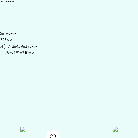
тальные
55x190мм
x325мм
xГ): 712x459x276мм
Г): 765x481x310мм