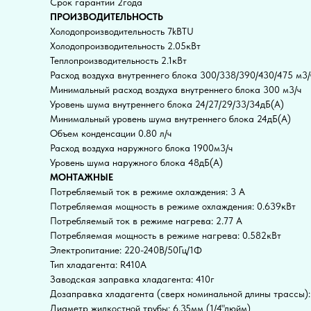
Срок гарантии 2года
ПРОИЗВОДИТЕЛЬНОСТЬ
Холодопроизводительность 7kBTU
Холодопроизводительность 2.05кВт
Теплопроизводительность 2.1кВт
Расход воздуха внутреннего блока 300/338/390/430/475 м3/
Минимальный расход воздуха внутреннего блока 300 м3/ч
Уровень шума внутреннего блока 24/27/29/33/34дБ(А)
Минимальный уровень шума внутреннего блока 24дБ(А)
Объем конденсации 0.80 л/ч
Расход воздуха наружного блока 1900м3/ч
Уровень шума наружного блока 48дБ(А)
МОНТАЖНЫЕ
Потребляемый ток в режиме охлаждения: 3 А
Потребляемая мощность в режиме охлаждения: 0.639кВт
Потребляемый ток в режиме нагрева: 2.77 А
Потребляемая мощность в режиме нагрева: 0.582кВт
Электропитание: 220-240В/50Гц/1Ф
Тип хладагента: R410A
Заводская заправка хладагента: 410г
Дозаправка хладагента (сверх номинальной длины трассы):
Диаметр жидкостной трубы: 6,35мм (1/4"дюйм)