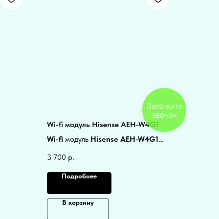
Закажите
звонок
Wi-fi модуль Hisense AEH-W4G1
Wi-fi
модуль
Hisense AEH-W4G1
подходит для всех кондиционеров
3 700
р.
Hisense
, оснащенных функцией
wi-fi
ready
Подробнее
В корзину