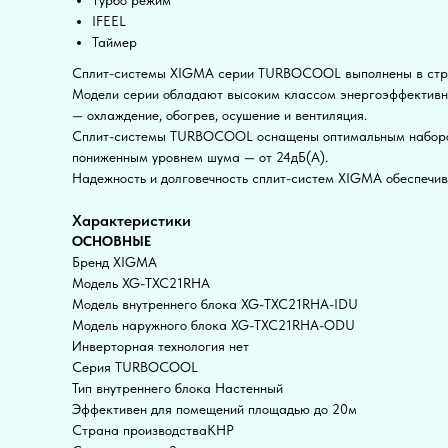
IFEEL
Таймер
Сплит-системы XIGMA серии TURBOCOOL выполнены в строг
Модели серии обладают высоким классом энергоэффективнос
— охлаждение, обогрев, осушение и вентиляция.
Сплит-системы TURBOCOOL оснащены оптимальным набором ф
пониженным уровнем шума — от 24дБ(А).
Надежность и долговечность сплит-систем XIGMA обеспечи
Характеристики
ОСНОВНЫЕ
Бренд XIGMA
Модель XG-TXC21RHA
Модель внутреннего блока XG-TXC21RHA-IDU
Модель наружного блока XG-TXC21RHA-ODU
Инверторная технология нет
Серия TURBOCOOL
Тип внутреннего блока Настенный
Эффективен для помещений площадью до 20м
Страна производстваКНР