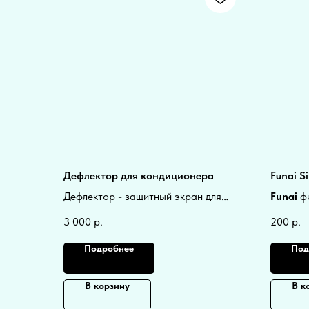
Дефлектор для кондиционера
Funai Sil
Дефлектор - защитный экран для
Funai
ф
внутреннего блока кондиционера.
кондиц
3 000
р.
200
р.
Чтобы вам больше не дуло.
Подробнее
Под
В корзину
В к