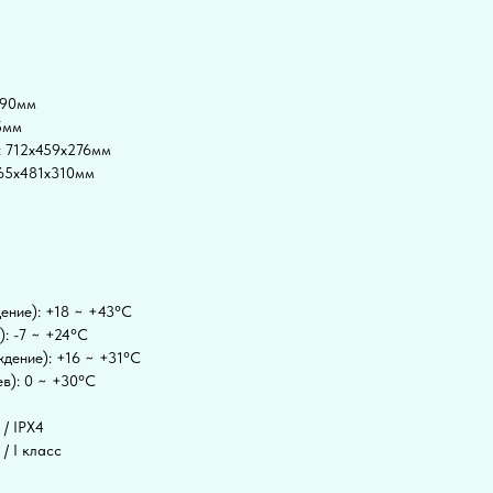
190мм
5мм
: 712x459x276мм
765x481x310мм
ение): +18 ~ +43°C
: -7 ~ +24°C
ждение): +16 ~ +31°C
в): 0 ~ +30°C
 / IPX4
/ I класс