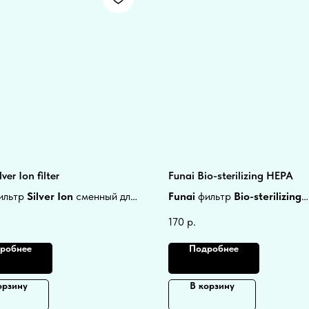
ver Ion filter
Funai Bio-sterilizing НЕРА
ильтр
Silver Ion
сменный для
Funai
фильтр
Bio-sterilizing
ионеров
50х217х5мм.
НЕРА
сменный для
170
р.
кондиционеров
50х217х5мм.
робнее
Подробнее
орзину
В корзину