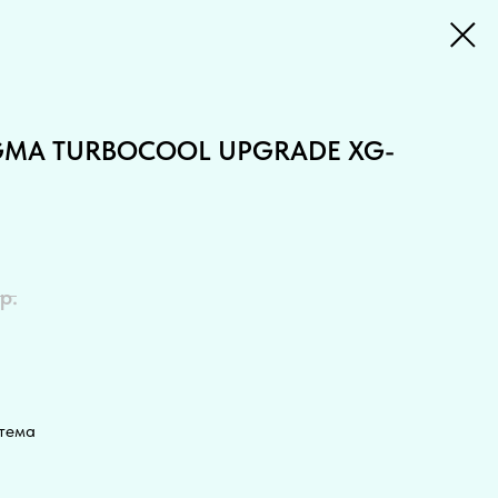
XIGMA TURBOCOOL UPGRADE XG-
р.
стема