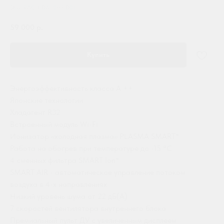
SKU:
RAC-I-DA50HP.D01
59 000
р.
Купить
Энергоэффективность класса А ++
Японские технологии
Хладагент R32
Встроенный модуль Wi-Fi
Ионизатор «холодная плазма» PLASMA SMART*
Работа на обогрев при температуре до -15 °С
4 сменных фильтра SMART Ion*
SMART AIR - автоматическое управление потоком
воздуха в 4-х направлениях
Низкий уровень шума от 22 дБ(А)
7 скоростей вентилятора внутреннего блока
Премиальный пульт ДУ с увеличенным дисплеем