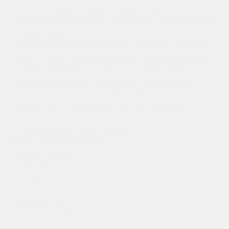
SMART ICE Clean, которая позволяет очистить
теплообменник внутреннего продувкой/ замораживанием
соответственно.
Серия DAIJIN Inverter продолжает следовать концепции
DARK CONCEPT, предполагающую наличие в комплекте
поставки премиального пульта ДУ в черном цвете.
Также предусмотрена шумоизоляция компрессора
наружного блока , что снижает уровень шума, повышая
комфорт при использовании сплит-систем FUNAI.
Тип кондиционера: сплит-система
Модель: RAC-DA50HP.D01
Площадь: до 50м2
Inverter: нет
Wi-Fi: да
Wi-Fi: подготовлен к установке wi-fi модуля
Ионизатор: нет
Компрессор: GREE
Хладоген: R32