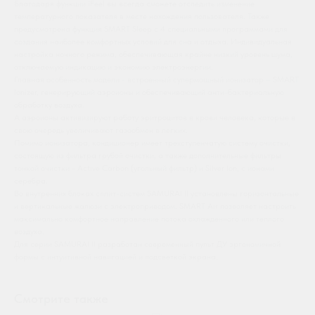
Благодаря функции iFeel вы всегда сможете отследить изменение
температурного показателя в месте нахождения пользователя. Также
предусмотрена функция SMART Sleep с 4 специальными программами для
создания наиболее комфортных условий для сна и отдыха. Индивидуальная
настройка ночного режима, обеспечивающая крайне низкий уровень шума,
отключаемую индикацию и экономию электроэнергии.
Главная особенность модели - встроенный супермощный ионизатор – SMART
Ionizer, генерирующий аэроионы и обеспечивающий анти-бактериальную
обработку воздуха.
А аэроионы активизируют работу эритроцитов в крови человека, которые в
свою очередь увеличивают газообмен в легких.
Помимо ионизатора, кондиционер имеет трехступенчатую систему очистки,
состоящую из фильтра грубой очистки, а также дополнительные фильтры
тонкой очистки - Active Carbon (угольный фильтр) и Silver Ion, с ионами
серебра.
Во внутренних блоках сплит-систем SAMURAI II установлены горизонтальные
и вертикальные жалюзи с электроприводом. SMART Air позволяет настроить
максимально комфортное направление потока охлажденного или теплого
воздуха.
Для серии SAMURAI II разработан современный пульт ДУ эргономичной
формы с интуитивной навигацией и подсветкой экрана.
Смотрите также