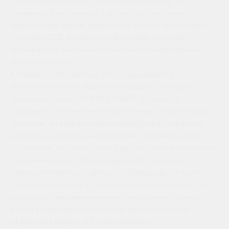
созданию комфортного микроклимата вокруг вас.
Глянцевый, белоснежный пластик и мягкие, слегка
закругленные формы внутреннего блока с просветным
(скрытым) LED-дисплеем на фронтальной панели
приковывают внимание, а сам кондиционер поражает
набором функций.
Ключевой особенностью этой серии является
антибактериальная обработка воздуха - ионизатор
"Холодная плазма" PLASMA SMART. Ионизатор
оказывает комплексное воздействие на состав воздуха,
такое как: антибактериальная обработка, устранение
неприятных запахов, нейтрализация табачного дыма,
устранение токсичных газов и других опасных химических
соединений, деактивация вредных для здоровья
микроорганизмов, со временем образующихся внутри
самого кондиционера. Благодаря интенсивной очистке
воздуха в помещении снижается нагрузка на органы
дыхания человека, что помогает организму более
эффективно бороться с заболеваниями.