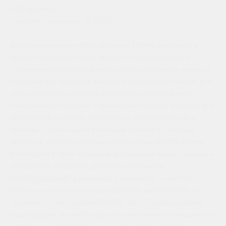
LED-дисплей
*модели с индексом 25,30,35
Все климатическое оборудование FUNAI создается в
единой концепции Future and Air, которая является
стратегической идеей бренда. Сутью концепции является
создание для человека высокого качества его жизни, для
чего необходимо наличие здорового и комфортного
микроклимата по всем параметрам: чистота воздуха, его
обновление и состав, влажность и температура. Все
приборы FUNAI имеют реальные отличия от типовых
аналогов. Модели кондиционеров серии DAIJIN Inverter
воплощают в себе новейшие достижения науки, техники и
технологий, тенденции дизайнерской мысли.
DAIJIN (Дайдзи́н) в переводе с японского "министр".
Образ министра строг, но элегантен, выразителен, но
скромен. Сплит-система DAIJIN - это "серый кардинал"
вашего дома, незаметный, но очень важный помощник по