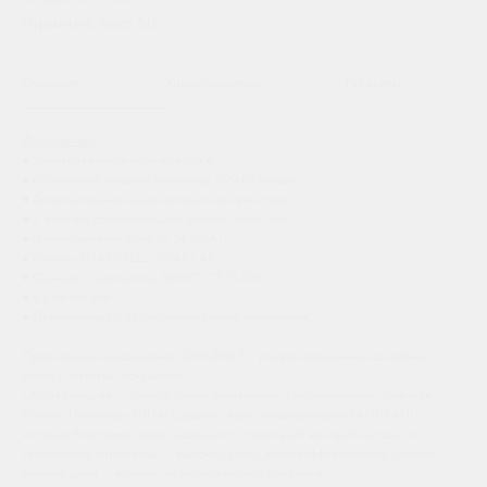
Гарантия, мес: 60
Описание
Характеристики
Габариты
Функционал:
● Энергоэффективность класса А
● Встроенный мощный ионизатор SMART Ionizer
● Дополнительная шумоизоляция компрессора
● 2 фильтра дополнительной очистки Smart Ion
● Низкий уровень шума от 24 дБ(А)
● Режимы SMART FEEL, SMART Air
● Функция самоочистки SMART ICE CLEAN
● 4 режима сна
● Премиальный и эргономичный пульт управления
Премиальный кондиционер SAMURAI II с ультрасовременным дизайном
блока и матовым покрытием.
Образ самурая — один из самых узнаваемых и тиражируемых символов
Японии. Инженеры FUNAI создали серию кондиционеров SAMURAI II,
которые благодаря своей надежности, прослужат вам долгие годы, а
технические параметры — высокий класс энергоэффективности и низкий
уровень шума — встанут на защиту вашего комфорта.