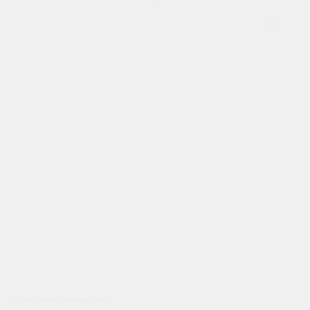
Funai Carbon sponge filter
Деф