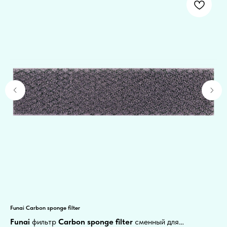
Funai Carbon sponge filter
Деф
Funai
фильтр
Carbon sponge filter
сменный для
Де