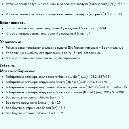
Рабочие температурные границы внутреннего воздуха (охлаждение) (°C): +17 ~
+32
Рабочие температурные границы внутреннего воздуха (нагрев) (°C): 0 ~ +30
Безопасность
Класс пылевлагозащиты, внутренний / наружный блок: IPX0 / IPX4
Класс электрозащиты, внутренний / наружный блок: I / I
Управление
Регулировка положения жалюзи с пульта ДУ: Горизонтальные + Вертикальные
Управление c мобильного приложения по Wi-Fi: да, встроенное
Пульт управления в комплекте: да, беспроводной
Габариты
Массо-габаритные
Габаритные размеры внутреннего блока (ШxВxГ) (мм): 1082x337x234
Габаритные размеры наружного блока (ШxВxГ) (мм): 995x740x398
Габаритные размеры внутреннего блока в упаковке (ШxВxГ) (мм): 1155x415x315
Габаритные размеры наружного блока в упаковке (ШxВxГ) (мм): 995x740x398
Вес нетто внутреннего блока (кг): 14.8
Вес нетто наружного блока (кг): 47.9
Вес брутто внутреннего блока (кг): 18.6
Вес брутто наружного блока (кг): 50.9