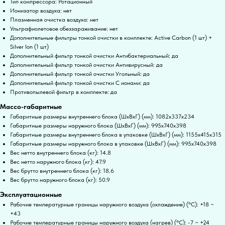
Тип компрессора: Ротационный
Ионизатор воздуха: нет
Плазменная очистка воздуха: нет
Ультрафиолетовое обеззараживание: нет
Дополнительные фильтры тонкой очистки в комплекте: Active Carbon (1 шт) +
Silver Ion (1 шт)
Дополнительный фильтр тонкой очистки Антибактериальный: да
Дополнительный фильтр тонкой очистки Антивирусный: да
Дополнительный фильтр тонкой очистки Угольный: да
Дополнительный фильтр тонкой очистки С ионами: да
Противопылевой фильтр в комплекте: да
Массо-габаритные
Габаритные размеры внутреннего блока (ШxВxГ) (мм): 1082x337x234
Габаритные размеры наружного блока (ШxВxГ) (мм): 995x740x398
Габаритные размеры внутреннего блока в упаковке (ШxВxГ) (мм): 1155x415x315
Габаритные размеры наружного блока в упаковке (ШxВxГ) (мм): 995x740x398
Вес нетто внутреннего блока (кг): 14.8
Вес нетто наружного блока (кг): 47.9
Вес брутто внутреннего блока (кг): 18.6
Вес брутто наружного блока (кг): 50.9
Эксплуатационные
Рабочие температурные границы наружного воздуха (охлаждение) (°C): +18 ~
+43
Рабочие температурные границы наружного воздуха (нагрев) (°C): -7 ~ +24