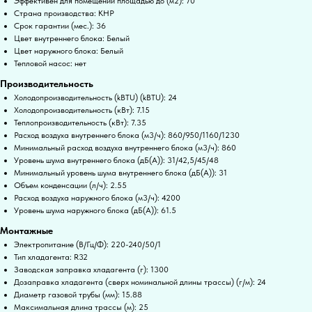
Эффективен для помещений площадью до (м2): 70
Страна производства: КНР
Срок гарантии (мес.): 36
Цвет внутреннего блока: Белый
Цвет наружного блока: Белый
Тепловой насос: нет
Производительность
Холодопроизводительность (kBTU) (kBTU): 24
Холодопроизводительность (кВт): 7.15
Теплопроизводительность (кВт): 7.35
Расход воздуха внутреннего блока (м3/ч): 860/950/1160/1230
Минимальный расход воздуха внутреннего блока (м3/ч): 860
Уровень шума внутреннего блока (дБ(А)): 31/42,5/45/48
Минимальный уровень шума внутреннего блока (дБ(А)): 31
Объем конденсации (л/ч): 2.55
Расход воздуха наружного блока (м3/ч): 4200
Уровень шума наружного блока (дБ(А)): 61.5
Монтажные
Электропитание (В/Гц/Ф): 220-240/50/1
Тип хладагента: R32
Заводская заправка хладагента (г): 1300
Дозаправка хладагента (сверх номинальной длины трассы) (г/м): 24
Диаметр газовой трубы (мм): 15.88
Максимальная длина трассы (м): 25