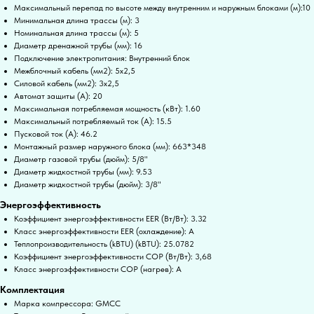
Максимальный перепад по высоте между внутренним и наружным блоками (м):10
Минимальная длина трассы (м): 3
Номинальная длина трассы (м): 5
Диаметр дренажной трубы (мм): 16
Подключение электропитания: Внутренний блок
Межблочный кабель (мм2): 5x2,5
Силовой кабель (мм2): 3x2,5
Автомат защиты (А): 20
Максимальная потребляемая мощность (кВт): 1.60
Максимальный потребляемый ток (А): 15.5
Пусковой ток (А): 46.2
Монтажный размер наружного блока (мм): 663*348
Диаметр газовой трубы (дюйм): 5/8"
Диаметр жидкостной трубы (мм): 9.53
Диаметр жидкостной трубы (дюйм): 3/8"
Энергоэффективность
Коэффициент энергоэффективности EER (Вт/Вт): 3.32
Класс энергоэффективности EER (охлаждение): A
Теплопроизводительность (kBTU) (kBTU): 25.0782
Коэффициент энергоэффективности COP (Вт/Вт): 3,68
Класс энергоэффективности COP (нагрев): A
Комплектация
Марка компрессора: GMCC