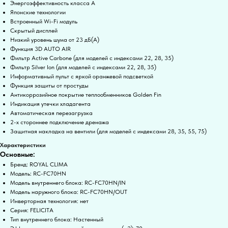
Энергоэффективность класса А
Японские технологии
Встроенный Wi-Fi модуль
Скрытый дисплей
Низкий уровень шума от 23 дБ(А)
Функция 3D AUTO AIR
Фильтр Active Carbone (для моделей с индексами 22, 28, 35)
Фильтр Silver Ion (для моделей с индексами 22, 28, 35)
Информативный пульт с яркой оранжевой подсветкой
Функция защиты от простуды
Антикоррозийное покрытие теплообменников Golden Fin
Индикация утечки хладагента
Автоматическая перезагрузка
2-х стороннее подключение дренажа
Защитная накладка на вентили (для моделей с индексами 28, 35, 55, 75)
Характеристики
Основные:
Бренд: ROYAL CLIMA
Модель: RC-FC70HN
Модель внутреннего блока: RC-FC70HN/IN
Модель наружного блока: RC-FC70HN/OUT
Инверторная технология: нет
Серия: FELICITA
Тип внутреннего блока: Настенный