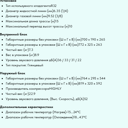
Установка
Тип используемого хладагентаR32
Диаметр жидкостной линии (мм)6.35 (1/4)
Диаметр газовой линии (мм)9.52 (3/8)
Максимальная длина трассы (м)15
Максимальный перепад высот трассы (м)10
Внутренний блок
Габаритные размеры без упаковки (Ш x Г x В) (мм)700 x 190 x 265
Габаритные размеры в упаковке (Ш x Г x В) (мм)772 x 325 x 263
Чистый вес (кг)7.3
Вес в упаковке (кг)8.9
Уровень звукового давления дБ(А)36 / 33 / 31 / 22
Тип покрытия: Глянцевый
Наружный блок
Габаритные размеры без упаковки (Ш x Г x В) (мм)764 x 295 x 544
Габаритные размеры в упаковке (Ш x Г x В) (мм)819 x 320 x 592
Производитель компрессораHIGHLY
Чистый вес (кг)22.9
Уровень звукового давления, (Выс. Скорость), дБ(А)52
Дополнительные характеристики
Диапазон рабочих температур (Нагрев)-15…24°C
Диапазон рабочих температур (Охлаждение)18…43°C