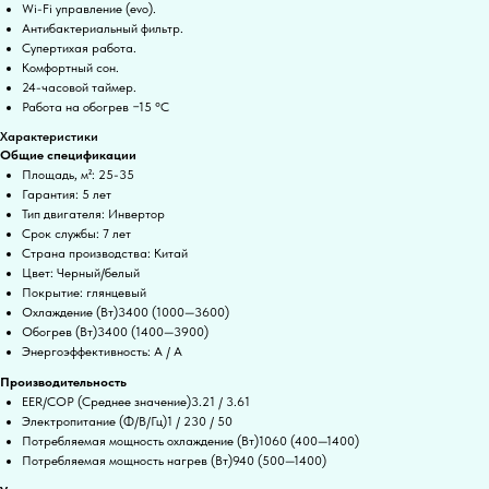
Wi-Fi управление (evo).
Антибактериальный фильтр.
Супертихая работа.
Комфортный сон.
24-часовой таймер.
Работа на обогрев −15 °С
Характеристики
Общие спецификации
Площадь, м²: 25-35
Гарантия: 5 лет
Тип двигателя: Инвертор
Срок службы: 7 лет
Страна производства: Китай
Цвет: Черный/белый
Покрытие: глянцевый
Охлаждение (Вт)3400 (1000—3600)
Обогрев (Вт)3400 (1400—3900)
Энергоэффективность: A / A
Производительность
EER/COP (Среднее значение)3.21 / 3.61
Электропитание (Ф/В/Гц)1 / 230 / 50
Потребляемая мощность охлаждение (Вт)1060 (400—1400)
Потребляемая мощность нагрев (Вт)940 (500—1400)