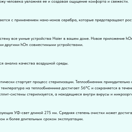
ожу человека увлажняя ее и создавая ощущение комфорта и свежести.
аются с применением нано-ионов серебра, которые предотвращают рост 
стему все умные устройства Haier в вашем доме. Новое приложение hO
ыми другими hOn совместимыми устройствами.
ся анализ качества воздушной среды.
тически стартует процесс стерилизации. Теплообменник принудительно 
 температура на теплообменнике достигает 56°С и сохраняется в тече
 сплит-системы стерилизуется, а находящиеся внутри вирусы и микроор
ующих УФ-свет длиной 275 нм. Средняя степень очистки может достига
ном и более длительным сроком эксплуатации.