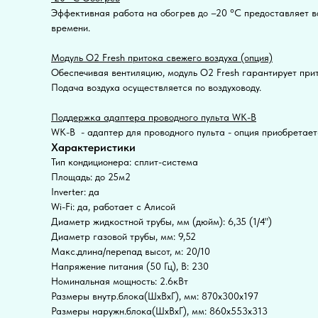
Эффективная работа на обогрев до –20 °С предоставляет во
времени.
Модуль O2 Fresh притока свежего воздуха (опция)
Обеспечивая вентиляцию, модуль O2 Fresh гарантирует прит
Подача воздуха осуществляется по воздуховоду.
Поддержка адаптера проводного пульта WK-B
WK-B - адаптер для проводного пульта - опция приобретает
Характеристики
Тип кондиционера: сплит-система
Площадь: до 25м2
Inverter: да
Wi-Fi: да, работает с Алисой
Диаметр жидкостной трубы, мм (дюйм): 6,35 (1/4")
Диаметр газовой трубы, мм: 9,52
Макс.длина/перепад высот, м: 20/10
Напряжение питания (50 Гц), В: 230
Номинальная мощность: 2.6кВт
Размеры внутр.блока(ШхВхГ), мм: 870х300х197
Размеры наружн.блока(ШхВхГ), мм: 860х553х313