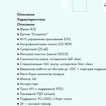
Описание
Характеристики
Описание
● Фреон R32
● Датчик "Ecosensor"
● Wi-Fi управление приложение EVO
● Ультрофиолетовая лампа LED NEW
● Супертихий (20 дб)
● Матовый пластик (кроме GOLD)
● Самоочистка внутр. испарителя Self clean
● Стериализация 56С внутр. испарителя Steri clean
● Уверенная работа на обогрев до -20С + подогрев поддона
● Nano-Aqua ионизатор воздуха
● Фильтр 3в1
● Авторестарт
● Пульт HJ1 с поддержкой IFEEL
● Проводной ПДУ (опция)
● Поддержка YCJ-A002 и Карт отеля
● 24 — часовой таймер