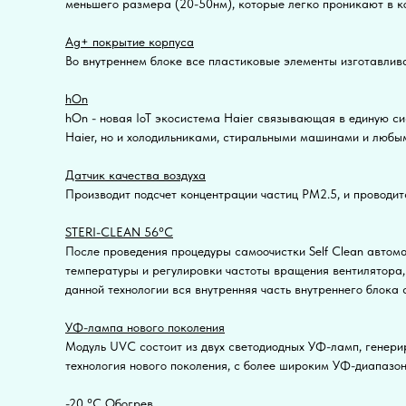
меньшего размера (20-50нм), которые легко проникают в к
Ag+ покрытие корпуса
Во внутреннем блоке все пластиковые элементы изготавлив
hOn
hOn - новая IoT экосистема Haier связывающая в единую си
Haier, но и холодильниками, стиральными машинами и люб
Датчик качества воздуха
Производит подсчет концентрации частиц PM2.5, и проводит
STERI-CLEAN 56°C
После проведения процедуры самоочистки Self Clean автома
температуры и регулировки частоты вращения вентилятора,
данной технологии вся внутренняя часть внутреннего блока
УФ-лампа нового поколения
Модуль UVC состоит из двух светодиодных УФ-ламп, генерир
технология нового поколения, с более широким УФ-диапазо
-20 °С Обогрев