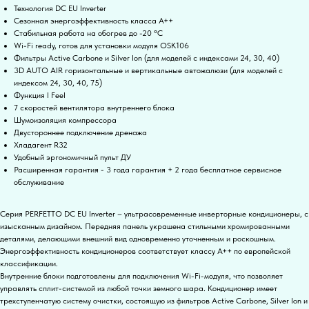
Технология DC EU Inverter
Сезонная энергоэффективность класса А++
Стабильная работа на обогрев до -20 °С
Wi-Fi ready, готов для установки модуля OSK106
Фильтры Active Carbone и Silver Ion (для моделей с индексами 24, 30, 40)
3D AUTO AIR горизонтальные и вертикальные автожалюзи (для моделей с
индексом 24, 30, 40, 75)
Функция I Feel
7 скоростей вентилятора внутреннего блока
Шумоизоляция компрессора
Двустороннее подключение дренажа
Хладагент R32
Удобный эргономичный пульт ДУ
Расширенная гарантия - 3 года гарантия + 2 года бесплатное сервисное
обслуживание
Серия PERFETTO DC EU Inverter – ультрасовременные инверторные кондиционеры, с
изысканным дизайном. Передняя панель украшена стильными хромированными
деталями, делающими внешний вид одновременно уточненным и роскошным.
Энергоэффективность кондиционеров соответствует классу А++ по европейской
классификации.
Внутренние блоки подготовлены для подключения Wi-Fi-модуля, что позволяет
управлять сплит-системой из любой точки земного шара. Кондиционер имеет
трехступенчатую систему очистки, состоящую из фильтров Active Carbone, Silver Ion и