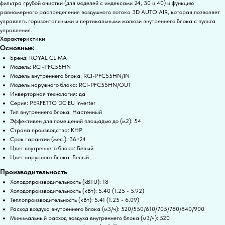
фильтра грубой очистки (для моделей с индексами 24, 30 и 40) и функцию
равномерного распределения воздушного потока 3D AUTO AIR, которая позволяет
управлять горизонтальными и вертикальными жалюзи внутреннего блока с пульта
управления.
Характеристики
Основные:
Бренд: ROYAL CLIMA
Модель: RCI-PFC55HN
Модель внутреннего блока: RCI-PFC55HN/IN
Модель наружного блока: RCI-PFC55HN/OUT
Инверторная технология: да
Серия: PERFETTO DC EU Inverter
Тип внутреннего блока: Настенный
Эффективен для помещений площадью до (м2): 54
Страна производства: КНР
Срок гарантии (мес.): 36+24
Цвет внутреннего блока: Белый
Цвет наружного блока: Белый
Производительность
Холодопроизводительность (kBTU): 18
Холодопроизводительность (кВт): 5.40 (1.25 - 5.92)
Теплопроизводительность (кВт): 5.41 (1.25 - 6.09)
Расход воздуха внутреннего блока (м3/ч): 520/550/610/705/780/840/900
Минимальный расход воздуха внутреннего блока (м3/ч): 520