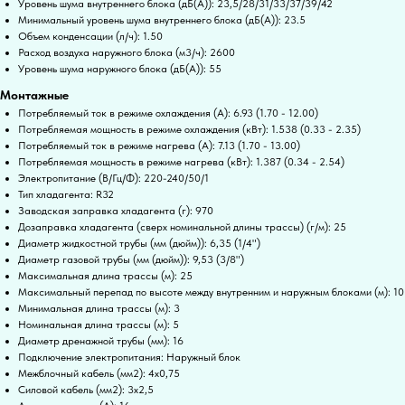
Уровень шума внутреннего блока (дБ(А)): 23,5/28/31/33/37/39/42
Минимальный уровень шума внутреннего блока (дБ(А)): 23.5
Объем конденсации (л/ч): 1.50
Расход воздуха наружного блока (м3/ч): 2600
Уровень шума наружного блока (дБ(А)): 55
Монтажные
Потребляемый ток в режиме охлаждения (А): 6.93 (1.70 - 12.00)
Потребляемая мощность в режиме охлаждения (кВт): 1.538 (0.33 - 2.35)
Потребляемый ток в режиме нагрева (А): 7.13 (1.70 - 13.00)
Потребляемая мощность в режиме нагрева (кВт): 1.387 (0.34 - 2.54)
Электропитание (В/Гц/Ф): 220-240/50/1
Тип хладагента: R32
Заводская заправка хладагента (г): 970
Дозаправка хладагента (сверх номинальной длины трассы) (г/м): 25
Диаметр жидкостной трубы (мм (дюйм)): 6,35 (1/4")
Диаметр газовой трубы (мм (дюйм)): 9,53 (3/8")
Максимальная длина трассы (м): 25
Максимальный перепад по высоте между внутренним и наружным блоками (м): 10
Минимальная длина трассы (м): 3
Номинальная длина трассы (м): 5
Диаметр дренажной трубы (мм): 16
Подключение электропитания: Наружный блок
Межблочный кабель (мм2): 4x0,75
Силовой кабель (мм2): 3x2,5