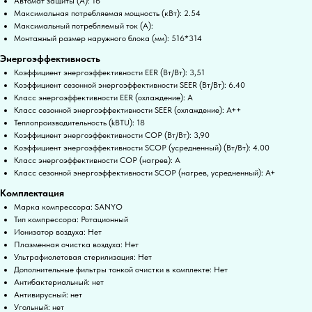
Автомат защиты (А): 16
Максимальная потребляемая мощность (кВт): 2.54
Максимальный потребляемый ток (А):
Монтажный размер наружного блока (мм): 516*314
Энергоэффективность
Коэффициент энергоэффективности EER (Вт/Вт): 3,51
Коэффициент сезонной энергоэффективности SEER (Вт/Вт): 6.40
Класс энергоэффективности EER (охлаждение): A
Класс сезонной энергоэффективности SEER (охлаждение): A++
Теплопроизводительность (kBTU): 18
Коэффициент энергоэффективности COP (Вт/Вт): 3,90
Коэффициент энергоэффективности SCOP (усредненный) (Вт/Вт): 4.00
Класс энергоэффективности COP (нагрев): A
Класс сезонной энергоэффективности SCOP (нагрев, усредненный): A+
Комплектация
Марка компрессора: SANYO
Тип компрессора: Ротационный
Ионизатор воздуха: Нет
Плазменная очистка воздуха: Нет
Ультрафиолетовая стерилизация: Нет
Дополнительные фильтры тонкой очистки в комплекте: Нет
Антибактериальный: нет
Антивирусный: нет
Угольный: нет