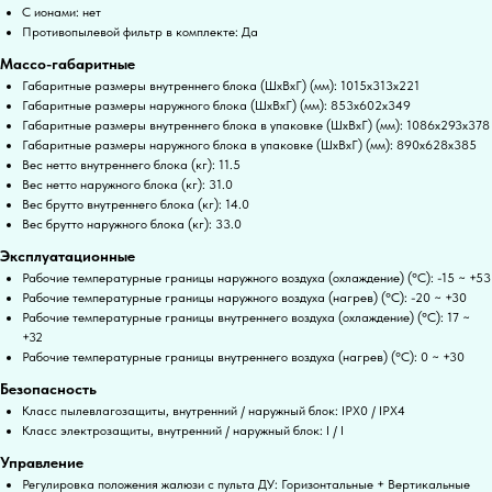
С ионами: нет
Противопылевой фильтр в комплекте: Да
Массо-габаритные
Габаритные размеры внутреннего блока (ШxВxГ) (мм): 1015x313x221
Габаритные размеры наружного блока (ШxВxГ) (мм): 853x602x349
Габаритные размеры внутреннего блока в упаковке (ШxВxГ) (мм): 1086x293x378
Габаритные размеры наружного блока в упаковке (ШxВxГ) (мм): 890x628x385
Вес нетто внутреннего блока (кг): 11.5
Вес нетто наружного блока (кг): 31.0
Вес брутто внутреннего блока (кг): 14.0
Вес брутто наружного блока (кг): 33.0
Эксплуатационные
Рабочие температурные границы наружного воздуха (охлаждение) (°C): -15 ~ +53
Рабочие температурные границы наружного воздуха (нагрев) (°C): -20 ~ +30
Рабочие температурные границы внутреннего воздуха (охлаждение) (°C): 17 ~
+32
Рабочие температурные границы внутреннего воздуха (нагрев) (°C): 0 ~ +30
Безопасность
Класс пылевлагозащиты, внутренний / наружный блок: IPX0 / IPX4
Класс электрозащиты, внутренний / наружный блок: I / I
Управление
Регулировка положения жалюзи с пульта ДУ: Горизонтальные + Вертикальные