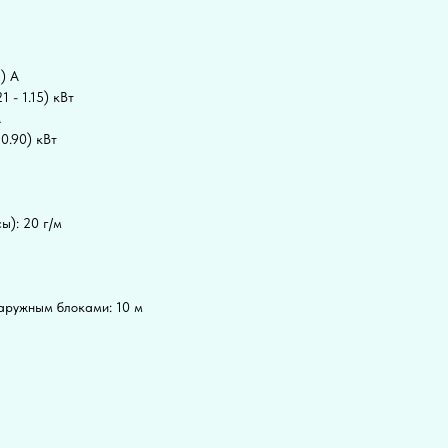
) А
 - 1.15) кВт
А
0.90) кВт
ы): 20 г/м
аружным блоками: 10 м