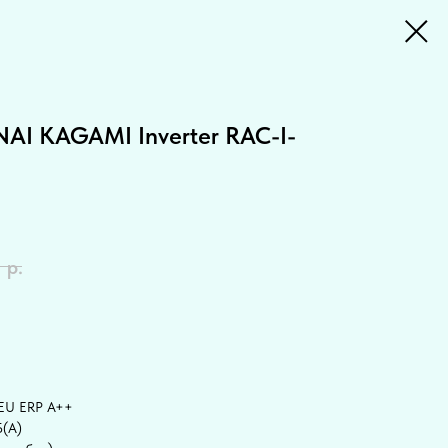
AI KAGAMI Inverter RAC-I-
0
р.
 EU ERP A++
Б(А)