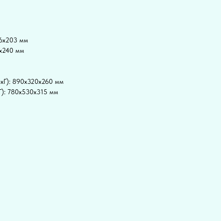
56x203 мм
2x240 мм
xГ): 890x320x260 мм
Г): 780x530x315 мм