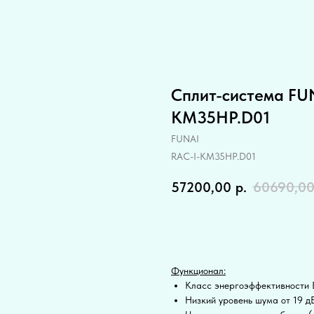
Сплит-система FUN
KM35HP.D01
FUNAI
RAC-I-KM35HP.D01
57200,00
р.
60690,0
Купить
Функционал:
Класс энергоэффективности
Низкий уровень шума от 19 д