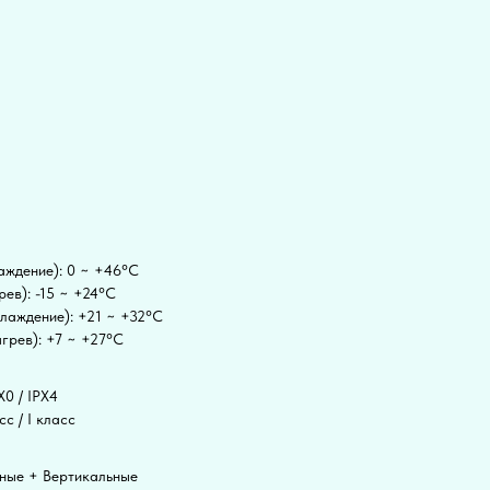
аждение): 0 ~ +46°C
ев): -15 ~ +24°C
хлаждение): +21 ~ +32°C
грев): +7 ~ +27°C
X0 / IPX4
с / I класс
ьные + Вертикальные