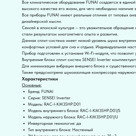
Все климатическое оборудование FUNAI создается в единой 
высокого качества его жизни, для чего необходимо наличие
Все приборы FUNAI имеют реальные отличия от типовых анал
дизайнерской мысли.
Сенсей в японской культуре – это уважительное обращение 
стали результатом многолетнего опыта и развития.
Данная сплит-система имеет низкий уровень шума внутренн
комфортных условий для сна и отдыха. Индивидуальная нас
Прибор подготовлен к установке Wi-Fi-модуля, что позволит
Внутренние блоки сплит-систем SENSEI Inverter комплекту
Для минимизации вибрации внешнего блока и существенног
Также предусмотрена шумоизоляция компрессора наружного 
Характеристики
Основные:
Бренд: FUNAI
Серия: SENSEI Inverter
Модель: RAC-I-KM35HP.D01
Модель внутреннего блока: RAC-I-KM35HP.D01/S
Модель наружного блока: RAC-I-KM35HP.D01/U
Инверторная технология: да
Тип внутреннего блока: Настенный
Эффективен для помещений площадью до 35м2