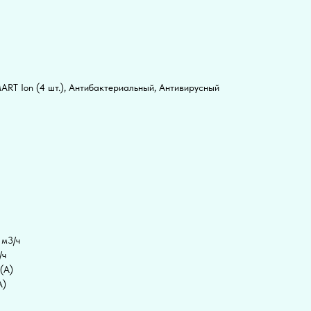
ART Ion (4 шт.), Антибактериальный, Антивирусный
 м3/ч
/ч
(А)
А)