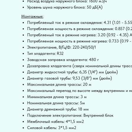
Расход воздуха наружного блока: 1600 м3/ч
Уровень шума наружного блока: 50 дБ(А)
Монтажные:
Потребляемый ток в режиме охлаждения: 4.31 (1.01 - 5.55
Потребляемая мощность в режиме охлаждения: 0.857 (0.21
Потребляемый ток в режиме нагрева: 3.20 (0.92 - 4.35) 
Потребляемая мощность в режиме нагрева: 0.733 (0.19 - 
Электропитание, В/Гц/Ф: 220-240/50/1
Тип хладагента: R32
Заводская заправка хладагента: 480 г
Дозаправка хладагента (сверх номинальной длины трасс
Диаметр жидкостной трубы: 6,35 (1/4") мм (дюйм)
Диаметр газовой трубы: 9,53 (3/8") мм (дюйм)
Максимальная длина трассы: 20 м
Максимальный перепад по высоте между внутренним и н
Минимальная длина трассы: 3 м
Номинальная длина трассы: 5м
Диаметр дренажной трубы: 18 мм
Подключение электропитания: Внутренний блок
Межблочный кабель: 4*1,5 мм2
Силовой кабель: 3*1,5 мм2