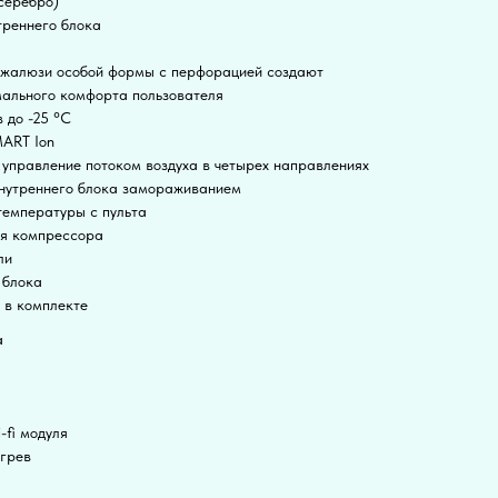
серебро)
треннего блока
е жалюзи особой формы с перфорацией создают
мального комфорта пользователя
 до -25 °С
MART Ion
управление потоком воздуха в четырех направлениях
внутреннего блока замораживанием
температуры с пульта
ия компрессора
ли
 блока
 в комплекте
а
-fi модуля
огрев