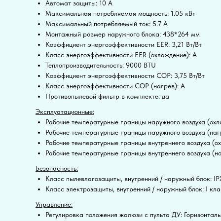
Автомат защиты: 10 А
Максимальная потребляемая мощность: 1.05 кВт
Максимальный потребляемый ток: 5.7 А
Монтажный размер наружного блока: 438*264 мм
Коэффициент энергоэффективности EER: 3,21 Вт/Вт
Класс энергоэффективности EER (охлаждение): A
Теплопроизводительность: 9000 BTU
Коэффициент энергоэффективности COP: 3,75 Вт/Вт
Класс энергоэффективности COP (нагрев): A
Противопылевой фильтр в комплекте: да
Эксплуатационные:
Рабочие температурные границы наружного воздуха (охл
Рабочие температурные границы наружного воздуха (нагр
Рабочие температурные границы внутреннего воздуха (о
Рабочие температурные границы внутреннего воздуха (на
Безопасность:
Класс пылевлагозащиты, внутренний / наружный блок: IP
Класс электрозащиты, внутренний / наружный блок: I клас
Управление:
Регулировка положения жалюзи с пульта ДУ: Горизонтал