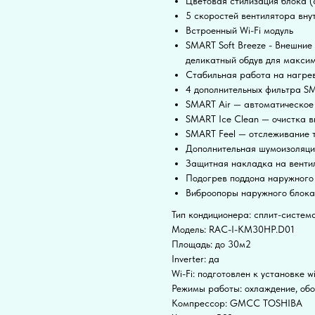
Цветовая стилизация блока (
5 скоростей вентилятора вну
Встроенный Wi-Fi модуль
SMART Soft Breeze - Внешни
деликатный обдув для макси
Стабильная работа на нагрев
4 дополнительных фильтра S
SMART Air — автоматическое 
SMART Ice Clean — очистка 
SMART Feel — отслеживание 
Дополнительная шумоизоляц
Защитная накладка на венти
Подогрев поддона наружного
Виброопоры наружного блока
Тип кондиционера: сплит-систем
Модель: RAC-I-KM30HP.D01
Площадь: до 30м2
Inverter: да
Wi-Fi: подготовлен к установке wi
Режимы работы: охлаждение, об
Компрессор: GMCC TOSHIBA