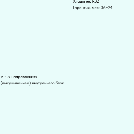
Хладоген: R32
Гарантия, мес: 36+24
 в 4-х направлениях
(высушиванием) внутреннего блок