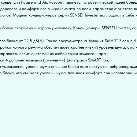
концепции Future and Air, которая является стратегической идеей брен
 здорового и комфортного микроклимата по всем параметрам: чистота во
огов. Модели кондиционеров серии SENSEI Inverter воплощают в себе н
к более старшему и мудрому человеку. Кондиционеры SENSEI Inverter, 
его блока от 22,5 дБ(А). Также предусмотрена функция SMART Sleep с
тройка ночного режима обеспечивает крайне низкий уровень шума, отк
 управлять сплит-системой из любой точки земного шара.
ются 4 дополнительными (сменными) фильтрами SMART Ion.
о уменьшения уровня шума внешние блоки комплектуются виброопорами
блока, что снижает уровень шума, повышая комфорт при использовани