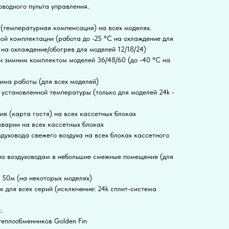
водного пульта управления.
(температурная компенсация) на всех моделях.
ой комплектации (работа до -25 °С на охлаждение для
 на охлаждение/обогрев для моделей 12/18/24)
 зимним комплектом моделей 36/48/60 (до -40 °С на
има работы (для всех моделей)
установленной температуры (только для моделей 24k -
я (карта гостя) на всех кассетных блоках
варии на всех кассетных блоках
духовода свежего воздуха на всех блоках кассетного
по воздуховодам в небольшие смежные помещения (для
 50м (на некоторых моделях)
 для всех серий (исключение: 24k сплит-система
.
еплообменников Golden Fin