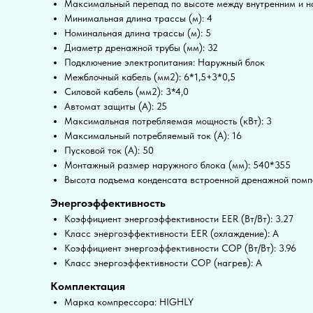
Максимальный перепад по высоте между внутренним и на
Минимальная длина трассы (м): 4
Номинальная длина трассы (м): 5
Диаметр дренажной трубы (мм): 32
Подключение электропитания: Наружный блок
Межблочный кабель (мм2): 6*1,5+3*0,5
Силовой кабель (мм2): 3*4,0
Автомат защиты (А): 25
Максимальная потребляемая мощность (кВт): 3
Максимальный потребляемый ток (А): 16
Пусковой ток (А): 50
Монтажный размер наружного блока (мм): 540*355
Высота подъема конденсата встроенной дренажной помпо
Энергоэффективность
Коэффициент энергоэффективности EER (Вт/Вт): 3.27
Класс энергоэффективности EER (охлаждение): A
Коэффициент энергоэффективности COP (Вт/Вт): 3.96
Класс энергоэффективности COP (нагрев): A
Комплектация
Марка компрессора: HIGHLY