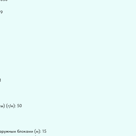
39
5
1
) (г/м): 50
аружным блоками (м): 15