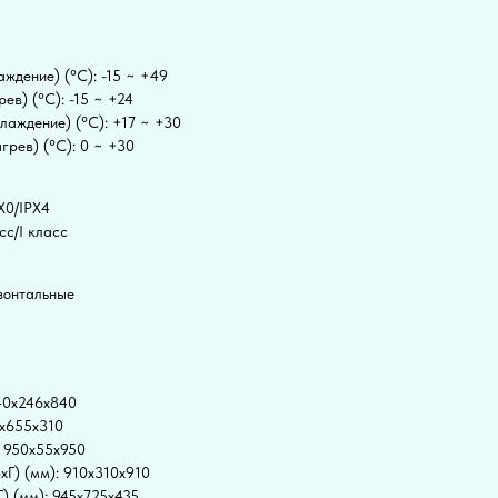
ждение) (°C): -15 ~ +49
ев) (°C): -15 ~ +24
лаждение) (°C): +17 ~ +30
грев) (°C): 0 ~ +30
X0/IPX4
сс/I класс
зонтальные
840x246x840
5x655x310
: 950x55x950
xГ) (мм): 910x310x910
) (мм): 945x725x435