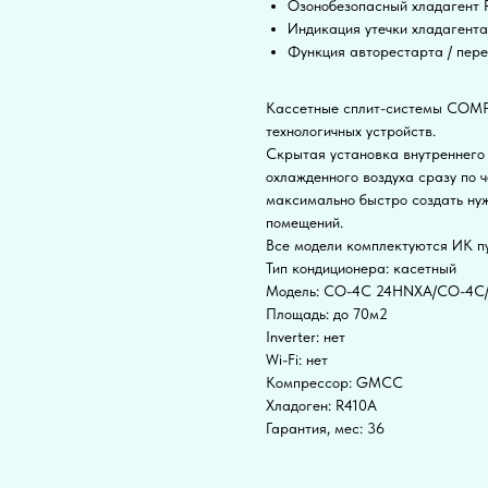
Озонобезопасный хладагент 
Индикация утечки хладагента
Функция авторестарта / пер
Кассетные сплит-системы COMP
технологичных устройств.
Скрытая установка внутреннего
охлажденного воздуха сразу по 
максимально быстро создать ну
помещений.
Все модели комплектуются ИК п
Тип кондиционера: касетный
Модель: CO-4C 24HNXA/CO-4C
Площадь: до 70м2
Inverter: нет
Wi-Fi: нет
Компрессор: GMCC
Хладоген: R410A
Гарантия, мес: 36