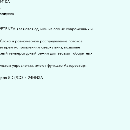
R410A
.
езапуска
ETENZA являются одними из самых современных и
 блока и равномерное распределение потоков
четырем направлениям сверху вниз, позволяет
жный температурный режим для весьма габаритных
ультом управления, имеют функцию Авторестарт.
/pan 8D2/CO-E 24HNXA