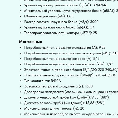
Уровень шума внутреннего блока (дБ(А)): 39/42/46
Минимальный уровень шума внутреннего блока (дБ(А)): 
Объем конденсации (л/ч): 1.65
Расход воздуха наружного блока (м3/ч): 3000
Уровень шума наружного блока (дБ(А)): 57
Теплопроизводительность контура (kBTU): 25
Монтажные
Потребляемый ток в режиме охлаждения (А): 9.35
Потребляемая мощность в режиме охлаждения (кВт): 2.1
Потребляемый ток в режиме нагрева (А): 8,13
Потребляемая мощность в режиме нагрева (кВт): 1,87
Электропитание внутреннего блока (В/Гц/Ф): 220-240/50/
Электропитание наружного блока (В/Гц/Ф): 220-240/50/1
Тип хладагента: R410A
Заводская заправка хладагента (г): 1650
Дозаправка хладагента (сверх номинальной длины трассы
Диаметр жидкостной трубы (мм (дюйм)): 9,53 (3/8")
Диаметр газовой трубы (мм (дюйм)): 15,88 (5/8")
Максимальная длина трассы (м): 20
Максимальный перепад по высоте между внутренним и н