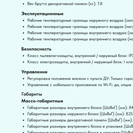
Вес брутто декоративной панели (кг): 7.8
Эксплуатационные
Рабочие температурные границы наружного воздуха (охла
Рабочие температурные границы наружного воздуха (нагр
Рабочие температурные границы внутреннего воздуха (ох
Рабочие температурные границы внутреннего воздуха (на
Безопасность
Класс пылевлагозащиты, внутренний / наружный блок: IP
Класс электрозащиты, внутренний / наружный блок: I кла
Управление
Регулировка положения жалюзи с пульта ДУ: Только гори
Управление c мобильного приложения по Wi-Fi: да, опция
Габариты
Массо-габаритные
Габаритные размеры внутреннего блока (ШxВxГ) (мм): 
Габаритные размеры наружного блока (ШxВxГ) (мм): 82
Габаритные размеры декоративной панели (ШxВxГ) (мм)
Габаритные размеры внутреннего блока в упаковке (ШxВ
Габаритные размеры наружного блока в упаковке (ШxВxГ