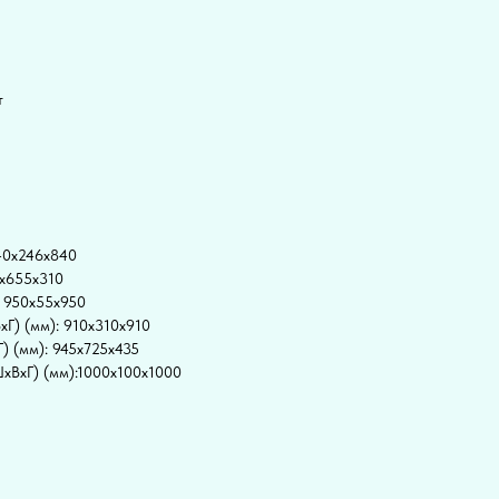
т
840x246x840
5x655x310
: 950x55x950
xГ) (мм): 910x310x910
) (мм): 945x725x435
xВxГ) (мм):1000x100x1000