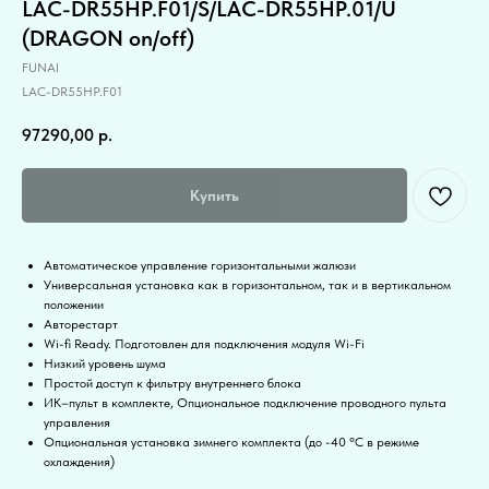
LAC-DR55HP.F01/S/LAC-DR55HP.01/U
(DRAGON on/off)
FUNAI
LAC-DR55HP.F01
97290,00
р.
Купить
Автоматическое управление горизонтальными жалюзи
Универсальная установка как в горизонтальном, так и в вертикальном
положении
Авторестарт
Wi-fi Ready. Подготовлен для подключения модуля Wi-Fi
Низкий уровень шума
Простой доступ к фильтру внутреннего блока
ИК–пульт в комплекте, Опциональное подключение проводного пульта
управления
Опциональная установка зимнего комплекта (до -40 °С в режиме
охлаждения)