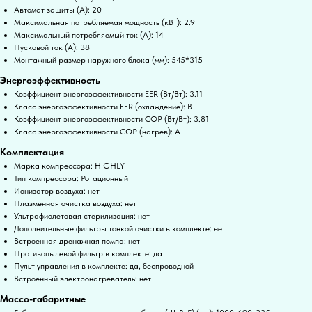
Автомат защиты (А): 20
Максимальная потребляемая мощность (кВт): 2.9
Максимальный потребляемый ток (А): 14
Пусковой ток (А): 38
Монтажный размер наружного блока (мм): 545*315
Энергоэффективность
Коэффициент энергоэффективности EER (Вт/Вт): 3.11
Класс энергоэффективности EER (охлаждение): B
Коэффициент энергоэффективности COP (Вт/Вт): 3.81
Класс энергоэффективности COP (нагрев): A
Комплектация
Марка компрессора: HIGHLY
Тип компрессора: Ротационный
Ионизатор воздуха: нет
Плазменная очистка воздуха: нет
Ультрафиолетовая стерилизация: нет
Дополнительные фильтры тонкой очистки в комплекте: нет
Встроенная дренажная помпа: нет
Противопылевой фильтр в комплекте: да
Пульт управления в комплекте: да, беспроводной
Встроенный электронагреватель: нет
Массо-габаритные