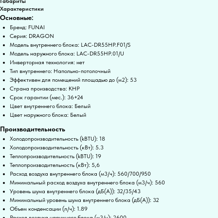
Габариты
Характеристики
Основные:
Бренд: FUNAI
Серия: DRAGON
Модель внутреннего блока: LAC-DR55HP.F01/S
Модель наружного блока: LAC-DR55HP.01/U
Инверторная технология: нет
Тип внутреннего: Напольно-потолочный
Эффективен для помещений площадью до (м2): 53
Страна производства: КНР
Срок гарантии (мес.): 36+24
Цвет внутреннего блока: Белый
Цвет наружного блока: Белый
Производительность
Холодопроизводительность (kBTU): 18
Холодопроизводительность (кВт): 5.3
Теплопроизводительность (kBTU): 19
Теплопроизводительность (кВт): 5,6
Расход воздуха внутреннего блока (м3/ч): 560/700/950
Минимальный расход воздуха внутреннего блока (м3/ч): 560
Уровень шума внутреннего блока (дБ(А)): 32/35/43
Минимальный уровень шума внутреннего блока (дБ(А)): 32
Объем конденсации (л/ч): 1.89
Расход воздуха наружного блока (м3/ч): 2600