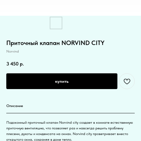
Приточный клапан NORVIND CITY
Norvind
3 450
р.
купить
Описание
Подоконный приточный клапан Norvind city создает в комнате естественную
приточную вентиляцию, что позволяет раз и навсегда решить проблему
плесени, духоты и конденсата на окнах. Norvind city проветривает вместо
открытого окна, сохраняя в доме тепло.