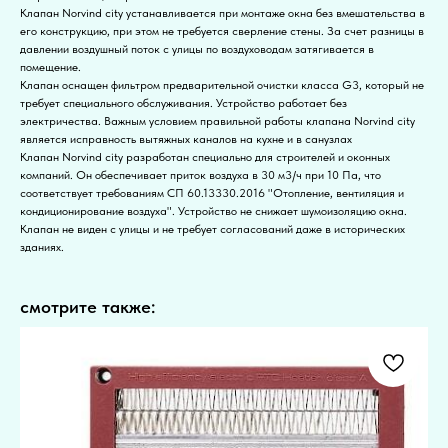
Клапан Norvind сity устанавливается при монтаже окна без вмешательства в
его конструкцию, при этом не требуется сверление стены. За счет разницы в
давлении воздушный поток с улицы по воздуховодам затягивается в
помещение.
Клапан оснащен фильтром предварительной очистки класса G3, который не
требует специального обслуживания. Устройство работает без
электричества. Важным условием правильной работы клапана Norvind city
является исправность вытяжных каналов на кухне и в санузлах
Клапан Norvind сity разработан специально для строителей и оконных
компаний. Он обеспечивает приток воздуха в 30 м3/ч при 10 Па, что
соответствует требованиям СП 60.13330.2016 "Отопление, вентиляция и
кондиционирование воздуха". Устройство не снижает шумоизоляцию окна.
Клапан не виден с улицы и не требует согласований даже в исторических
зданиях.
смотрите также: