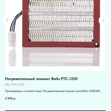
Нагревательный элемент Ballu PTC-1200
Да
SKU:
PTC-1200
SK
Применение и соответствие: Нагревательный элемент для Ballu ONEAIR
Дат
ASP-200
Bal
2 990
р.
5 9